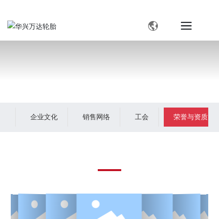
销售负责人：计强 15040901888（微信同步）
中文简体
العربية
Российская
English
中文简体
构
企业文化
销售网络
工会
荣誉与资质
荣誉与资质